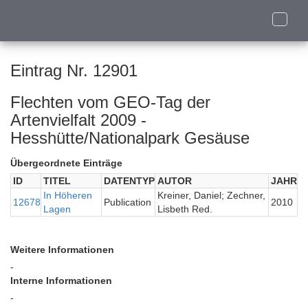
Toggle
naviga
Eintrag Nr. 12901
Flechten vom GEO-Tag der
Artenvielfalt 2009 -
Hesshütte/Nationalpark Gesäuse
Übergeordnete Einträge
ID
TITEL
DATENTYP
AUTOR
JAHR
In Höheren
Kreiner, Daniel; Zechner,
12678
Publication
2010
Lagen
Lisbeth Red.
Weitere Informationen
-
Interne Informationen
-