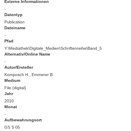
Externe Informationen
-
Datentyp
Publication
Dateiname
-
Pfad
Y:\Mediathek\Digitale_Medien\Schriftenreihe\Band_5
Alternativ/Online Name
-
Autor/Ersteller
Komposch H., Emmerer B.
Medium
File (digital)
Jahr
2010
Monat
-
Aufbewahrungsort
GS S 05