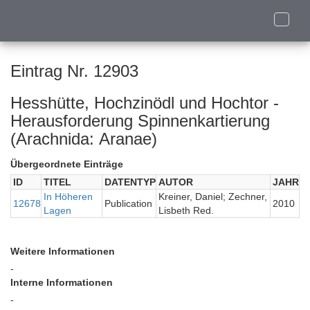
Toggle
naviga
Eintrag Nr. 12903
Hesshütte, Hochzinödl und Hochtor -
Herausforderung Spinnenkartierung
(Arachnida: Aranae)
Übergeordnete Einträge
ID
TITEL
DATENTYP
AUTOR
JAHR
In Höheren
Kreiner, Daniel; Zechner,
12678
Publication
2010
Lagen
Lisbeth Red.
Weitere Informationen
-
Interne Informationen
-