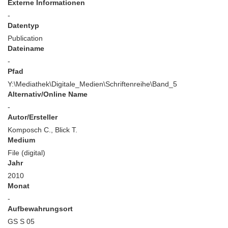
Externe Informationen
-
Datentyp
Publication
Dateiname
-
Pfad
Y:\Mediathek\Digitale_Medien\Schriftenreihe\Band_5
Alternativ/Online Name
-
Autor/Ersteller
Komposch C., Blick T.
Medium
File (digital)
Jahr
2010
Monat
-
Aufbewahrungsort
GS S 05