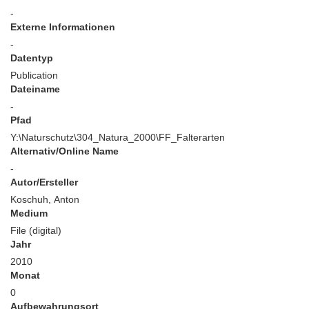
-
Externe Informationen
-
Datentyp
Publication
Dateiname
-
Pfad
Y:\Naturschutz\304_Natura_2000\FF_Falterarten
Alternativ/Online Name
-
Autor/Ersteller
Koschuh, Anton
Medium
File (digital)
Jahr
2010
Monat
0
Aufbewahrungsort