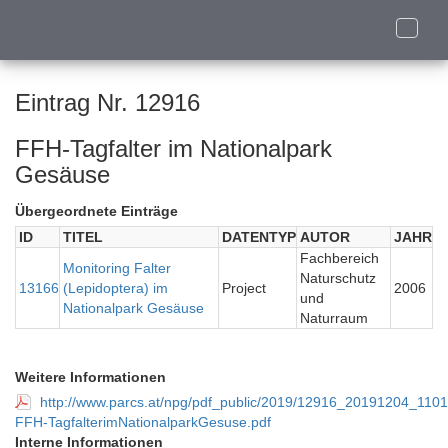
Toggle
naviga
Eintrag Nr. 12916
FFH-Tagfalter im Nationalpark
Gesäuse
Übergeordnete Einträge
ID
TITEL
DATENTYP
AUTOR
JAHR
Fachbereich
Monitoring Falter
Naturschutz
13166
(Lepidoptera) im
Project
2006
und
Nationalpark Gesäuse
Naturraum
Weitere Informationen
http://www.parcs.at/npg/pdf_public/2019/12916_20191204_11
FFH-TagfalterimNationalparkGesuse.pdf
Interne Informationen