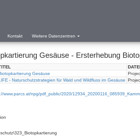
Kontakt
Weitere Datenzentren
opkartierung Gesäuse - Ersterhebung Biot
TITEL
DATE
Biotopkartierung Gesäuse
Projec
LIFE - Naturschutzstrategien für Wald und Wildfluss im Gesäuse
Projec
p://www.parcs.at/npg/pdf_public/2020/12934_20200116_085939_Kamm
tion
rschutz\323_Biotopkartierung