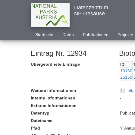
Datenzentrum
NP Gesäuse
Startseite
Daten
Publikationen
Projekte
Eintrag Nr. 12934
Biot
Übergeordnete Einträge
ID
13160
26159
Weitere Informationen
htt
Interne Informationen
-
Externe Informationen
-
Datentyp
Publica
Dateiname
-
Pfad
Y:\Natu