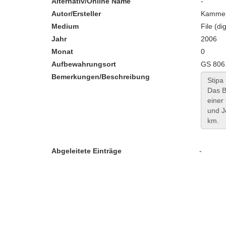
Alternativ/Online Name
-
Autor/Ersteller
Kammer
Medium
File (dig
Jahr
2006
Monat
0
Aufbewahrungsort
GS 806
Bemerkungen/Beschreibung
Abgeleitete Einträge
-