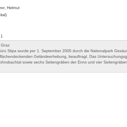
er, Helmut
ital)
.1