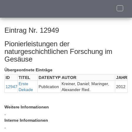
Toggle
naviga
Eintrag Nr. 12949
Pionierleistungen der
naturgeschichtlichen Forschung im
Gesäuse
Übergeordnete Einträge
ID
TITEL
DATENTYP
AUTOR
JAHR
Erste
Kreiner, Daniel; Maringer,
12947
Publication
2012
Dekade
Alexander Red.
Weitere Informationen
-
Interne Informationen
-