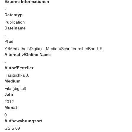
Externe Informationen
-
Datentyp
Publication
Dateiname
-
Pfad
Y:\Mediathek\Digitale_Medien\Schriftenreihe\Band_9
Alternativ/Online Name
-
Autor/Ersteller
Hasitschka J.
Medium
File (digital)
Jahr
2012
Monat
0
Aufbewahrungsort
GS S 09