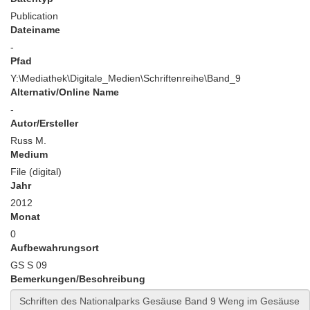
Publication
Dateiname
-
Pfad
Y:\Mediathek\Digitale_Medien\Schriftenreihe\Band_9
Alternativ/Online Name
-
Autor/Ersteller
Russ M.
Medium
File (digital)
Jahr
2012
Monat
0
Aufbewahrungsort
GS S 09
Bemerkungen/Beschreibung