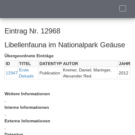
Toggle
naviga
Eintrag Nr. 12968
Libellenfauna im Nationalpark Geäuse
Übergeordnete Einträge
ID
TITEL
DATENTYP
AUTOR
JAHR
Erste
Kreiner, Daniel; Maringer,
12947
Publication
2012
Dekade
Alexander Red.
Weitere Informationen
-
Interne Informationen
-
Externe Informationen
-
Datentyp