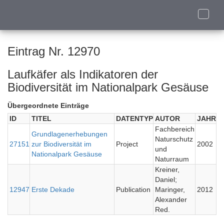
Toggle
naviga
Eintrag Nr. 12970
Laufkäfer als Indikatoren der
Biodiversität im Nationalpark Gesäuse
Übergeordnete Einträge
ID
TITEL
DATENTYP
AUTOR
JAHR
Fachbereich
Grundlagenerhebungen
Naturschutz
27151
zur Biodiversität im
Project
2002
und
Nationalpark Gesäuse
Naturraum
Kreiner,
Daniel;
12947
Erste Dekade
Publication
Maringer,
2012
Alexander
Red.