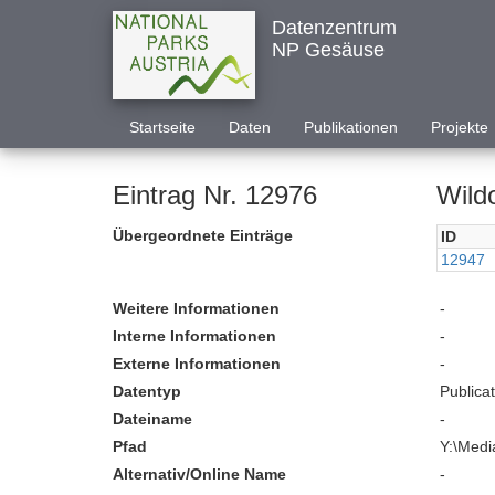
Datenzentrum
NP Gesäuse
Startseite
Daten
Publikationen
Projekte
Eintrag Nr. 12976
Wild
Übergeordnete Einträge
ID
12947
Weitere Informationen
-
Interne Informationen
-
Externe Informationen
-
Datentyp
Publica
Dateiname
-
Pfad
Y:\Medi
Alternativ/Online Name
-