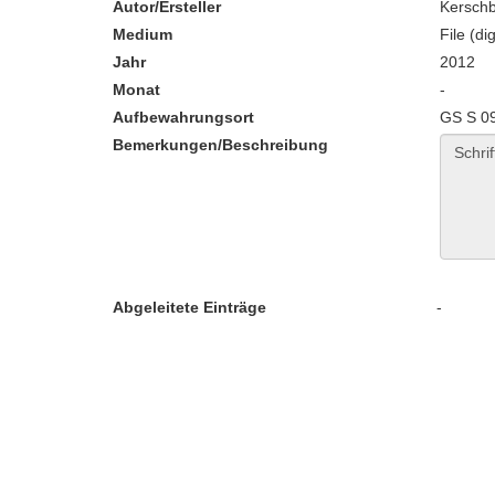
Autor/Ersteller
Kerschb
Medium
File (dig
Jahr
2012
Monat
-
Aufbewahrungsort
GS S 0
Bemerkungen/Beschreibung
Abgeleitete Einträge
-