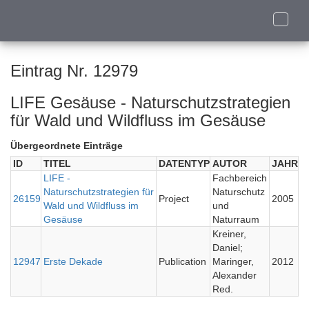
Toggle
naviga
Eintrag Nr. 12979
LIFE Gesäuse - Naturschutzstrategien
für Wald und Wildfluss im Gesäuse
Übergeordnete Einträge
ID
TITEL
DATENTYP
AUTOR
JAHR
LIFE -
Fachbereich
Naturschutzstrategien für
Naturschutz
26159
Project
2005
Wald und Wildfluss im
und
Gesäuse
Naturraum
Kreiner,
Daniel;
12947
Erste Dekade
Publication
Maringer,
2012
Alexander
Red.