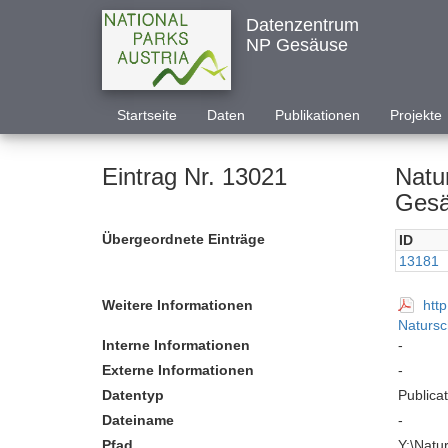
Datenzentrum
NP Gesäuse
Startseite
Daten
Publikationen
Projekte
Eintrag Nr. 13021
Natu
Gesä
Übergeordnete Einträge
ID
13181
Weitere Informationen
htt
Natursc
Interne Informationen
-
Externe Informationen
-
Datentyp
Publica
Dateiname
-
Pfad
Y:\Nat