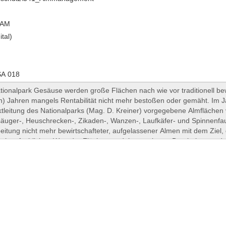
EAM
ital)
A 018