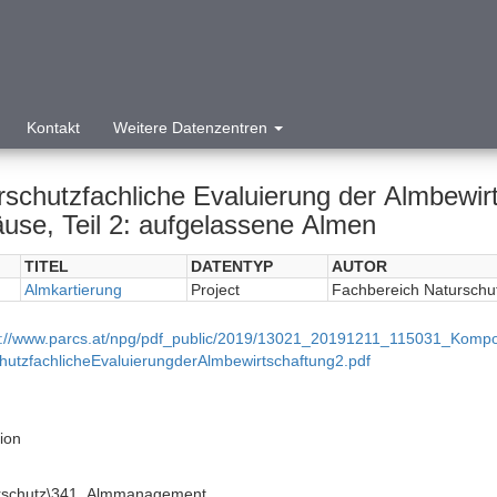
Kontakt
Weitere Datenzentren
rschutzfachliche Evaluierung der Almbewir
use, Teil 2: aufgelassene Almen
TITEL
DATENTYP
AUTOR
Almkartierung
Project
Fachbereich Naturschu
p://www.parcs.at/npg/pdf_public/2019/13021_20191211_115031_Kompo
hutzfachlicheEvaluierungderAlmbewirtschaftung2.pdf
tion
urschutz\341_Almmanagement