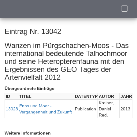
Toggle
naviga
Eintrag Nr. 13042
Wanzen im Pürgschachen-Moos - Das
international bedeutende Talhochmoor
und seine Heteropterenfauna mit den
Ergebnissen des GEO-Tages der
Artenvielfalt 2012
Übergeordnete Einträge
ID
TITEL
DATENTYP
AUTOR
JAHR
Kreiner,
Enns und Moor -
13028
Publication
Daniel
2013
Vergangenheit und Zukunft
Red.
Weitere Informationen