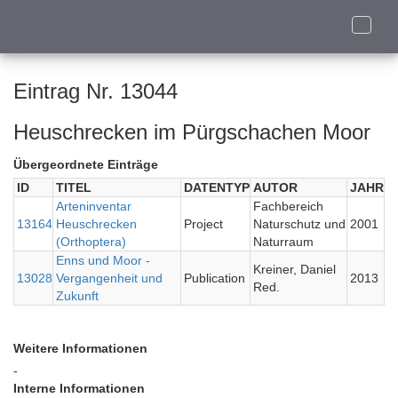
Toggle
naviga
Eintrag Nr. 13044
Heuschrecken im Pürgschachen Moor
Übergeordnete Einträge
ID
TITEL
DATENTYP
AUTOR
JAHR
Arteninventar
Fachbereich
13164
Heuschrecken
Project
Naturschutz und
2001
(Orthoptera)
Naturraum
Enns und Moor -
Kreiner, Daniel
13028
Vergangenheit und
Publication
2013
Red.
Zukunft
Weitere Informationen
-
Interne Informationen