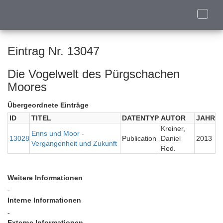
Toggle
naviga
Eintrag Nr. 13047
Die Vogelwelt des Pürgschachen
Moores
Übergeordnete Einträge
ID
TITEL
DATENTYP
AUTOR
JAHR
Kreiner,
Enns und Moor -
13028
Publication
Daniel
2013
Vergangenheit und Zukunft
Red.
Weitere Informationen
-
Interne Informationen
-
Externe Informationen