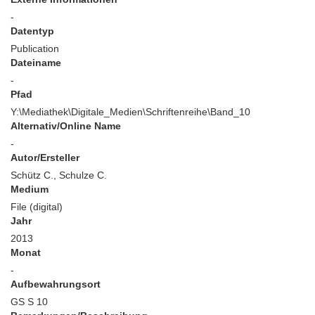
-
Datentyp
Publication
Dateiname
-
Pfad
Y:\Mediathek\Digitale_Medien\Schriftenreihe\Band_10
Alternativ/Online Name
-
Autor/Ersteller
Schütz C., Schulze C.
Medium
File (digital)
Jahr
2013
Monat
-
Aufbewahrungsort
GS S 10