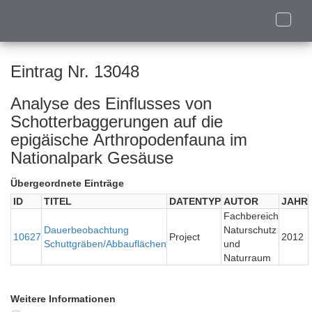
Toggle
naviga
Eintrag Nr. 13048
Analyse des Einflusses von
Schotterbaggerungen auf die
epigäische Arthropodenfauna im
Nationalpark Gesäuse
Übergeordnete Einträge
ID
TITEL
DATENTYP
AUTOR
JAHR
Fachbereich
Dauerbeobachtung
Naturschutz
10627
Project
2012
Schuttgräben/Abbauflächen
und
Naturraum
Weitere Informationen