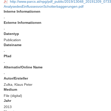
http://www.parcs.at/npg/pdf_public/2019/13048_20191209_073
AnalysedesEinflussesvonSchotterbaggerungen.pdf
Interne Informationen
-
Externe Informationen
-
Datentyp
Publication
Dateiname
-
Pfad
-
Alternativ/Online Name
-
Autor/Ersteller
Zulka, Klaus Peter
Medium
File (digital)
Jahr
2013