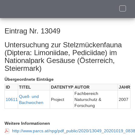
Toggle
naviga
Eintrag Nr. 13049
Untersuchung zur Stelzmückenfauna
(Diptera: Limoniidae, Pediciidae) im
Nationalpark Gesäuse (Österreich,
Steiermark)
Übergeordnete Einträge
ID
TITEL
DATENTYP
AUTOR
JAHR
Fachbereich
Quell- und
10611
Project
Naturschutz &
2007
Bachwochen
Forschung
Weitere Informationen
http://www.parcs.at/npg/pdf_public/2020/13049_20201019_08