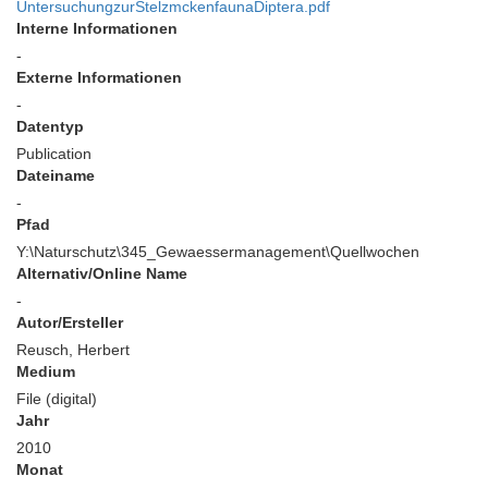
UntersuchungzurStelzmckenfaunaDiptera.pdf
Interne Informationen
-
Externe Informationen
-
Datentyp
Publication
Dateiname
-
Pfad
Y:\Naturschutz\345_Gewaessermanagement\Quellwochen
Alternativ/Online Name
-
Autor/Ersteller
Reusch, Herbert
Medium
File (digital)
Jahr
2010
Monat