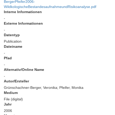
BergerPfeifer2006-
WildkologischeBestandesaufnahmeundRisikoanalyse.pdf
Interne Informationen
-
Externe Informationen
-
Datentyp
Publication
Dateiname
-
Pfad
-
Alternativ/Online Name
-
Autor/Ersteller
Grünschachner-Berger, Veronika; Pfeifer, Monika
Medium
File (digital)
Jahr
2006