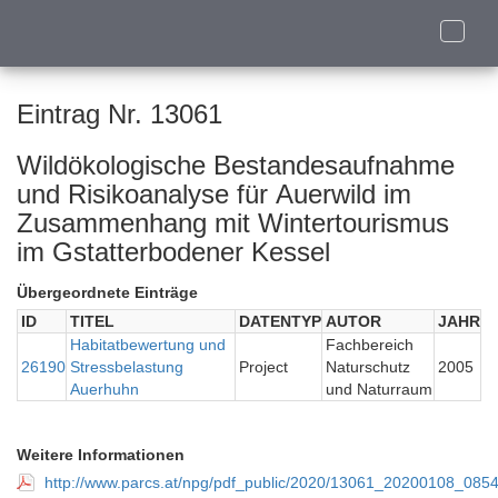
Toggle
naviga
Eintrag Nr. 13061
Wildökologische Bestandesaufnahme
und Risikoanalyse für Auerwild im
Zusammenhang mit Wintertourismus
im Gstatterbodener Kessel
Übergeordnete Einträge
ID
TITEL
DATENTYP
AUTOR
JAHR
Habitatbewertung und
Fachbereich
26190
Stressbelastung
Project
Naturschutz
2005
Auerhuhn
und Naturraum
Weitere Informationen
http://www.parcs.at/npg/pdf_public/2020/13061_20200108_08