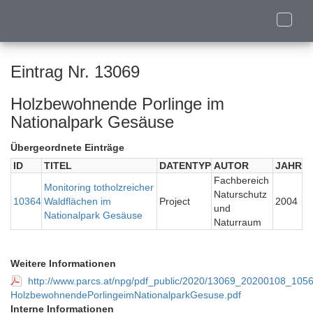
Toggle
naviga
Eintrag Nr. 13069
Holzbewohnende Porlinge im
Nationalpark Gesäuse
Übergeordnete Einträge
ID
TITEL
DATENTYP
AUTOR
JAHR
Fachbereich
Monitoring totholzreicher
Naturschutz
10364
Waldflächen im
Project
2004
und
Nationalpark Gesäuse
Naturraum
Weitere Informationen
http://www.parcs.at/npg/pdf_public/2020/13069_20200108_10
HolzbewohnendePorlingeimNationalparkGesuse.pdf
Interne Informationen