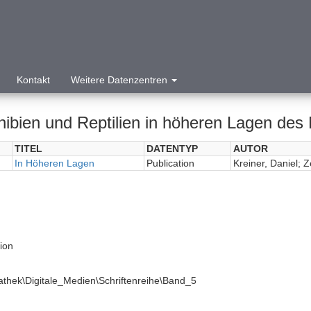
Kontakt
Weitere Datenzentren
ibien und Reptilien in höheren Lagen des
TITEL
DATENTYP
AUTOR
In Höheren Lagen
Publication
Kreiner, Daniel; 
tion
athek\Digitale_Medien\Schriftenreihe\Band_5