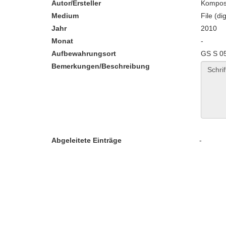
Autor/Ersteller
Komposc
Medium
File (dig
Jahr
2010
Monat
-
Aufbewahrungsort
GS S 0
Bemerkungen/Beschreibung
Abgeleitete Einträge
-