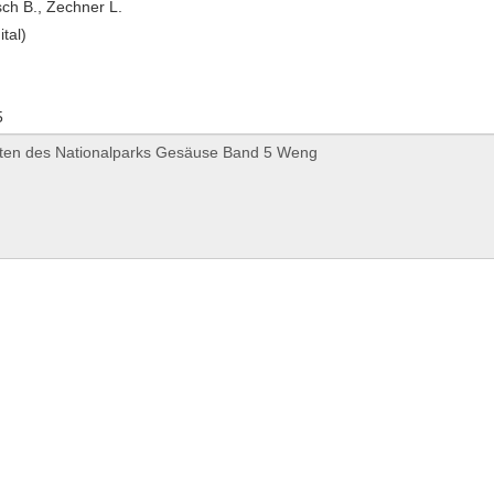
h B., Zechner L.
ital)
5