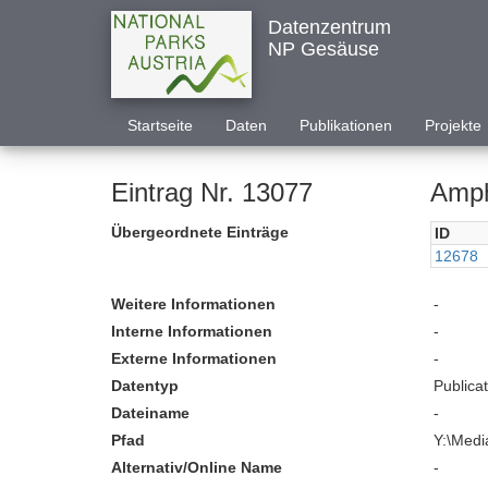
Datenzentrum
NP Gesäuse
Startseite
Daten
Publikationen
Projekte
Eintrag Nr. 13077
Amph
Übergeordnete Einträge
ID
12678
Weitere Informationen
-
Interne Informationen
-
Externe Informationen
-
Datentyp
Publica
Dateiname
-
Pfad
Y:\Medi
Alternativ/Online Name
-