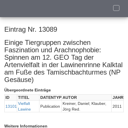
Toggle
naviga
Eintrag Nr. 13089
Einige Tiergruppen zwischen
Faszination und Arachnophobie:
Spinnen am 12. GEO Tag der
Artenvielfalt in der Lawinenrinne Kalktal
am Fuße des Tamischbachturmes (NP
Gesäuse)
Übergeordnete Einträge
ID
TITEL
DATENTYP
AUTOR
JAHR
Vielfalt
Kreiner, Daniel; Klauber,
13101
Publication
2011
Lawine
Jörg Red.
Weitere Informationen