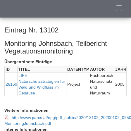
Toggle
naviga
Eintrag Nr. 13102
Monitoring Johnsbach, Teilbericht
Vegetationsmonitoring
Übergeordnete Einträge
ID
TITEL
DATENTYP
AUTOR
JAHR
LIFE -
Fachbereich
Naturschutzstrategien für
Naturschutz
26159
Project
2005
Wald und Wildfluss im
und
Gesäuse
Naturraum
Weitere Informationen
http://www.parcs.at/npg/pdf_public/2020/13102_20200102_0950
MonitoringJohnsbach.pdf
Interne Informationen