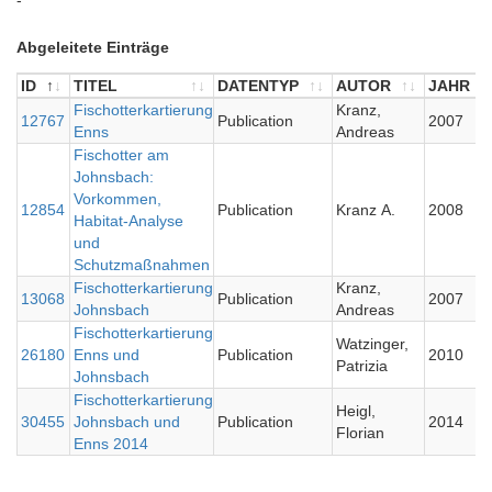
-
Abgeleitete Einträge
ID
TITEL
DATENTYP
AUTOR
JAHR
ID
TITEL
Fischotterkartierung
DATENTYP
AUTOR
Kranz,
JAHR
12767
Publication
2007
Enns
Andreas
Fischotter am
Johnsbach:
Vorkommen,
12854
Publication
Kranz A.
2008
Habitat-Analyse
und
Schutzmaßnahmen
Fischotterkartierung
Kranz,
13068
Publication
2007
Johnsbach
Andreas
Fischotterkartierung
Watzinger,
26180
Enns und
Publication
2010
Patrizia
Johnsbach
Fischotterkartierung
Heigl,
30455
Johnsbach und
Publication
2014
Florian
Enns 2014