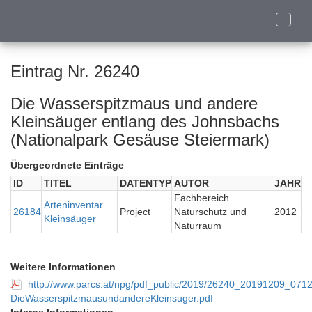
Toggle
naviga
Eintrag Nr. 26240
Die Wasserspitzmaus und andere
Kleinsäuger entlang des Johnsbachs
(Nationalpark Gesäuse Steiermark)
Übergeordnete Einträge
ID
TITEL
DATENTYP
AUTOR
JAHR
Fachbereich
Arteninventar
26184
Project
Naturschutz und
2012
Kleinsäuger
Naturraum
Weitere Informationen
http://www.parcs.at/npg/pdf_public/2019/26240_20191209_071
DieWasserspitzmausundandereKleinsuger.pdf