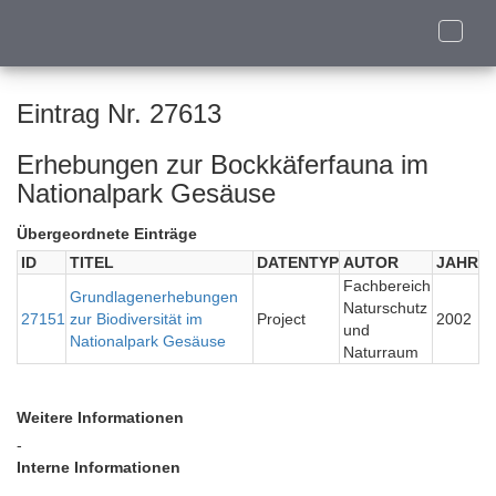
Toggle
naviga
Eintrag Nr. 27613
Erhebungen zur Bockkäferfauna im
Nationalpark Gesäuse
Übergeordnete Einträge
ID
TITEL
DATENTYP
AUTOR
JAHR
Fachbereich
Grundlagenerhebungen
Naturschutz
27151
zur Biodiversität im
Project
2002
und
Nationalpark Gesäuse
Naturraum
Weitere Informationen
-
Interne Informationen
-