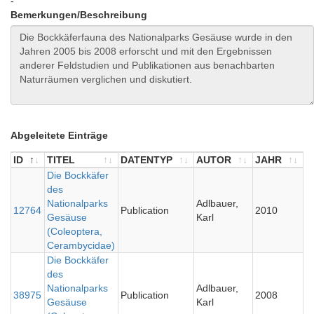
-
Bemerkungen/Beschreibung
Abgeleitete Einträge
ID
TITEL
DATENTYP
AUTOR
JAHR
ID
TITEL
Die Bockkäfer
DATENTYP
AUTOR
JAHR
des
Nationalparks
Adlbauer,
12764
Publication
2010
Gesäuse
Karl
(Coleoptera,
Cerambycidae)
Die Bockkäfer
des
Nationalparks
Adlbauer,
38975
Publication
2008
Gesäuse
Karl