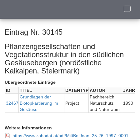
Toggle
naviga
Eintrag Nr. 30145
Pflanzengesellschaften und
Vegetationsstruktur in den südlichen
Gesäusebergen (nordöstliche
Kalkalpen, Steiermark)
Übergeordnete Einträge
ID
TITEL
DATENTYP
AUTOR
JAHR
Grundlagen der
Fachbereich
32467
Biotopkartierung im
Project
Naturschutz
1990
Gesäuse
und Naturraum
Weitere Informationen
https://www.zobodat.at/pdf/MittBotJoan_25-26_1997_0001-