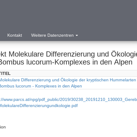
Kontakt
Weitere Datenzentren
ekt Molekulare Differenzierung und Ökolog
Bombus lucorum-Komplexes in den Alpen
TITEL
Molekulare Differenzierung und Ökologie der kryptischen Hummelarten
Bombus lucorum - Komplexes in den Alpen
p://www.parcs.at/npg/pdf_public/2019/30238_20191210_130003_Gere
MolekulareDifferenzierungundkologie.pdf
tion