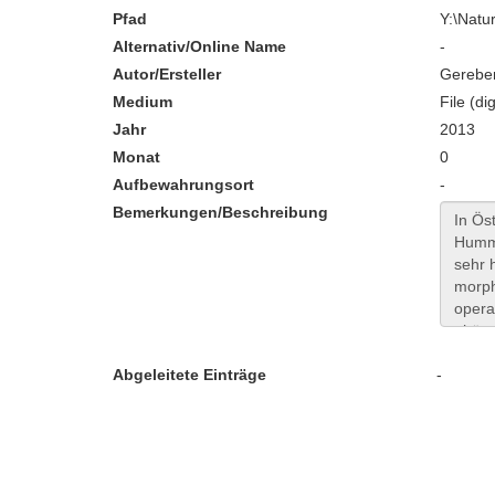
Pfad
Y:\Nat
Alternativ/Online Name
-
Autor/Ersteller
Gereben
Medium
File (dig
Jahr
2013
Monat
0
Aufbewahrungsort
-
Bemerkungen/Beschreibung
Abgeleitete Einträge
-