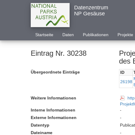
Datenzentrum
NP Gesäuse
Startseite
Daten
Publikationen
Projekte
Eintrag Nr. 30238
Proj
des 
Übergeordnete Einträge
ID
26198
Weitere Informationen
htt
Projekt
Interne Informationen
-
Externe Informationen
-
Datentyp
Publica
Dateiname
-