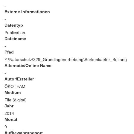
-
Externe Informationen
-
Datentyp
Publication
Dateiname
-
Pfad
Y:\Naturschutz\329_Grundlagenerhebung\Borkenkaefer_Beifang
Alternativ/Online Name
-
Autor/Ersteller
ÖKOTEAM
Medium
File (digital)
Jahr
2014
Monat
9
Aufbewahrungsort