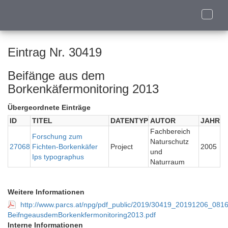
Toggle
naviga
Eintrag Nr. 30419
Beifänge aus dem
Borkenkäfermonitoring 2013
Übergeordnete Einträge
ID
TITEL
DATENTYP
AUTOR
JAHR
Fachbereich
Forschung zum
Naturschutz
27068
Fichten-Borkenkäfer
Project
2005
und
Ips typographus
Naturraum
Weitere Informationen
http://www.parcs.at/npg/pdf_public/2019/30419_20191206_0
BeifngeausdemBorkenkfermonitoring2013.pdf
Interne Informationen