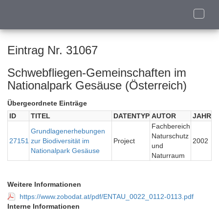
Toggle
naviga
Eintrag Nr. 31067
Schwebfliegen-Gemeinschaften im
Nationalpark Gesäuse (Österreich)
Übergeordnete Einträge
ID
TITEL
DATENTYP
AUTOR
JAHR
Fachbereich
Grundlagenerhebungen
Naturschutz
27151
zur Biodiversität im
Project
2002
und
Nationalpark Gesäuse
Naturraum
Weitere Informationen
https://www.zobodat.at/pdf/ENTAU_0022_0112-0113.pdf
Interne Informationen
-