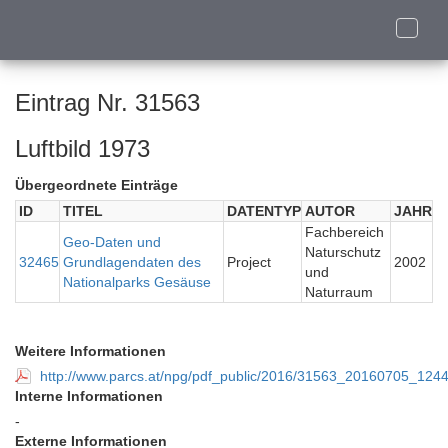
Toggle
naviga
Eintrag Nr. 31563
Luftbild 1973
Übergeordnete Einträge
ID
TITEL
DATENTYP
AUTOR
JAHR
Fachbereich
Geo-Daten und
Naturschutz
32465
Grundlagendaten des
Project
2002
und
Nationalparks Gesäuse
Naturraum
Weitere Informationen
http://www.parcs.at/npg/pdf_public/2016/31563_20160705_1244
Interne Informationen
-
Externe Informationen