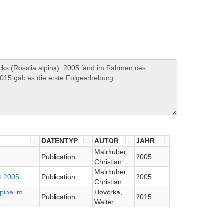
DATENTYP
AUTOR
JAHR
DATENTYP
AUTOR
Mairhuber,
JAHR
Publication
2005
Christian
Mairhuber,
t 2005
Publication
2005
Christian
pina im
Hovorka,
Publication
2015
Walter