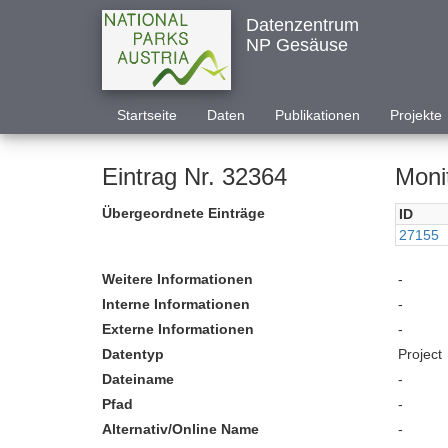
Datenzentrum
NP Gesäuse
Startseite
Daten
Publikationen
Projekte
Eintrag Nr. 32364
Moni
Übergeordnete Einträge
ID
27155
Weitere Informationen
-
Interne Informationen
-
Externe Informationen
-
Datentyp
Project
Dateiname
-
Pfad
-
Alternativ/Online Name
-