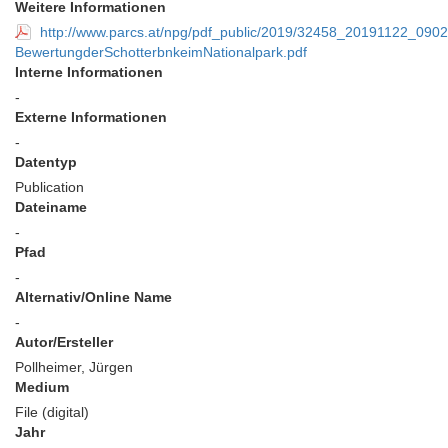
Weitere Informationen
http://www.parcs.at/npg/pdf_public/2019/32458_20191122_090
BewertungderSchotterbnkeimNationalpark.pdf
Interne Informationen
-
Externe Informationen
-
Datentyp
Publication
Dateiname
-
Pfad
-
Alternativ/Online Name
-
Autor/Ersteller
Pollheimer, Jürgen
Medium
File (digital)
Jahr