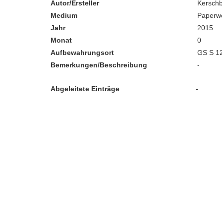
Autor/Ersteller
Kerschb
Medium
Paperw
Jahr
2015
Monat
0
Aufbewahrungsort
GS S 1
Bemerkungen/Beschreibung
-
Abgeleitete Einträge
-