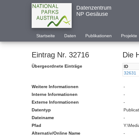
Datenzentrum
NP Gesäuse
Startseite
Daten
Publikationen
Projekte
Eintrag Nr. 32716
Die 
Übergeordnete Einträge
ID
32631
Weitere Informationen
-
Interne Informationen
-
Externe Informationen
-
Datentyp
Publica
Dateiname
-
Pfad
Y:\Medi
Alternativ/Online Name
-