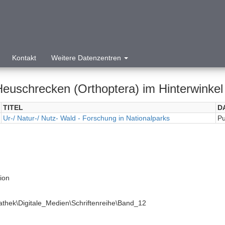
Kontakt
Weitere Datenzentren
Heuschrecken (Orthoptera) im Hinterwinke
TITEL
D
Ur-/ Natur-/ Nutz- Wald - Forschung in Nationalparks
Pu
tion
athek\Digitale_Medien\Schriftenreihe\Band_12