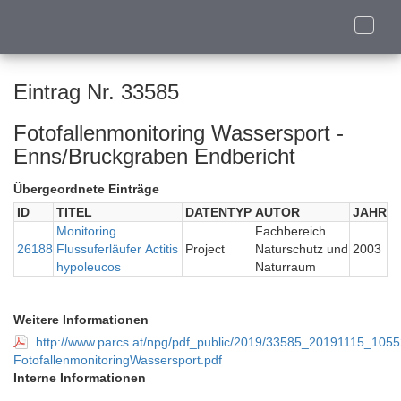
Toggle
naviga
Eintrag Nr. 33585
Fotofallenmonitoring Wassersport -
Enns/Bruckgraben Endbericht
Übergeordnete Einträge
ID
TITEL
DATENTYP
AUTOR
JAHR
Monitoring
Fachbereich
26188
Flussuferläufer Actitis
Project
Naturschutz und
2003
hypoleucos
Naturraum
Weitere Informationen
http://www.parcs.at/npg/pdf_public/2019/33585_20191115_10
FotofallenmonitoringWassersport.pdf
Interne Informationen
-