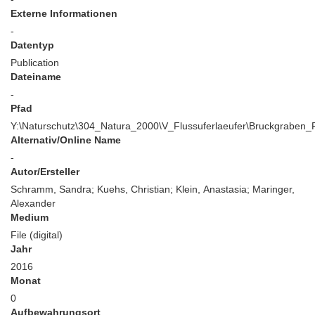
Externe Informationen
-
Datentyp
Publication
Dateiname
-
Pfad
Y:\Naturschutz\304_Natura_2000\V_Flussuferlaeufer\Bruckgraben_
Alternativ/Online Name
-
Autor/Ersteller
Schramm, Sandra; Kuehs, Christian; Klein, Anastasia; Maringer,
Alexander
Medium
File (digital)
Jahr
2016
Monat
0
Aufbewahrungsort