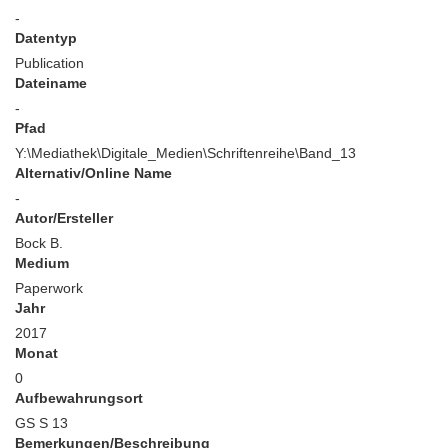
-
Datentyp
Publication
Dateiname
-
Pfad
Y:\Mediathek\Digitale_Medien\Schriftenreihe\Band_13
Alternativ/Online Name
-
Autor/Ersteller
Bock B.
Medium
Paperwork
Jahr
2017
Monat
0
Aufbewahrungsort
GS S 13
Bemerkungen/Beschreibung