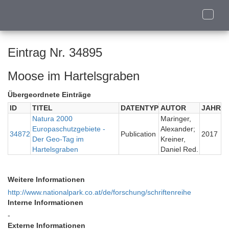
Toggle
naviga
Eintrag Nr. 34895
Moose im Hartelsgraben
Übergeordnete Einträge
ID
TITEL
DATENTYP
AUTOR
JAHR
Natura 2000
Maringer,
Europaschutzgebiete -
Alexander;
34872
Publication
2017
Der Geo-Tag im
Kreiner,
Hartelsgraben
Daniel Red.
Weitere Informationen
http://www.nationalpark.co.at/de/forschung/schriftenreihe
Interne Informationen
-
Externe Informationen