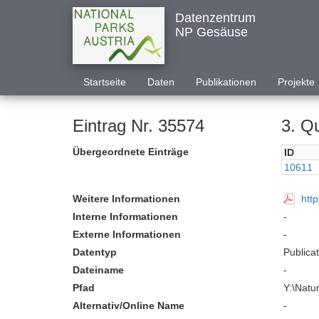
Datenzentrum
NP Gesäuse
Startseite
Daten
Publikationen
Projekte
Eintrag Nr. 35574
3. Q
Übergeordnete Einträge
ID
10611
Weitere Informationen
htt
Interne Informationen
-
Externe Informationen
-
Datentyp
Publica
Dateiname
-
Pfad
Y:\Nat
Alternativ/Online Name
-