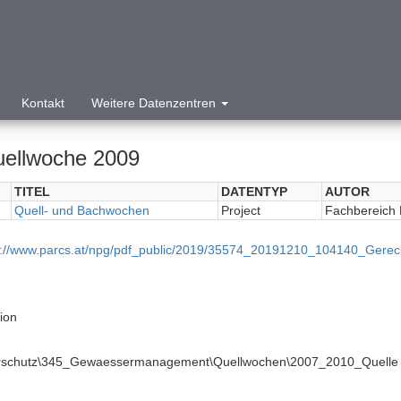
Kontakt
Weitere Datenzentren
uellwoche 2009
TITEL
DATENTYP
AUTOR
Quell- und Bachwochen
Project
Fachbereich 
p://www.parcs.at/npg/pdf_public/2019/35574_20191210_104140_Gere
tion
urschutz\345_Gewaessermanagement\Quellwochen\2007_2010_Quelle