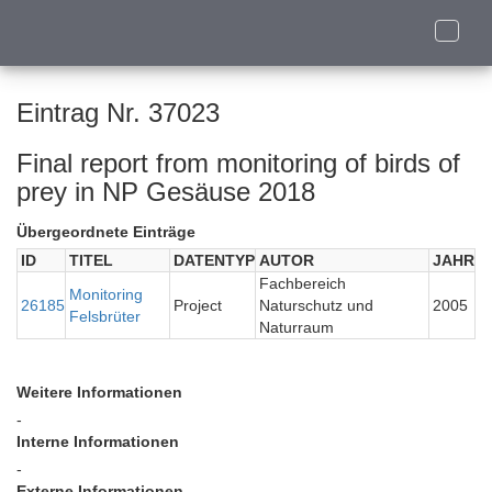
Toggle
naviga
Eintrag Nr. 37023
Final report from monitoring of birds of
prey in NP Gesäuse 2018
Übergeordnete Einträge
ID
TITEL
DATENTYP
AUTOR
JAHR
Fachbereich
Monitoring
26185
Project
Naturschutz und
2005
Felsbrüter
Naturraum
Weitere Informationen
-
Interne Informationen
-
Externe Informationen