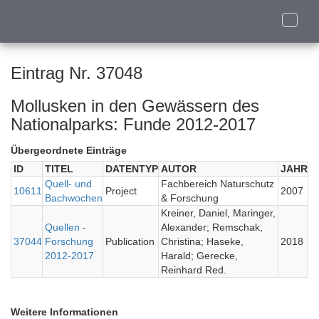
Toggle
naviga
Eintrag Nr. 37048
Mollusken in den Gewässern des
Nationalparks: Funde 2012-2017
Übergeordnete Einträge
ID
TITEL
DATENTYP
AUTOR
JAHR
Quell- und
Fachbereich Naturschutz
10611
Project
2007
Bachwochen
& Forschung
Kreiner, Daniel, Maringer,
Quellen -
Alexander; Remschak,
37044
Forschung
Publication
Christina; Haseke,
2018
2012-2017
Harald; Gerecke,
Reinhard Red.
Weitere Informationen