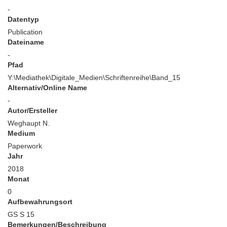
-
Datentyp
Publication
Dateiname
-
Pfad
Y:\Mediathek\Digitale_Medien\Schriftenreihe\Band_15
Alternativ/Online Name
-
Autor/Ersteller
Weghaupt N.
Medium
Paperwork
Jahr
2018
Monat
0
Aufbewahrungsort
GS S 15
Bemerkungen/Beschreibung