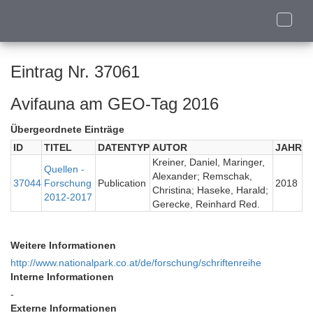
Toggle
naviga
Eintrag Nr. 37061
Avifauna am GEO-Tag 2016
Übergeordnete Einträge
ID
TITEL
DATENTYP
AUTOR
JAHR
Kreiner, Daniel, Maringer,
Quellen -
Alexander; Remschak,
37044
Forschung
Publication
2018
Christina; Haseke, Harald;
2012-2017
Gerecke, Reinhard Red.
Weitere Informationen
http://www.nationalpark.co.at/de/forschung/schriftenreihe
Interne Informationen
-
Externe Informationen