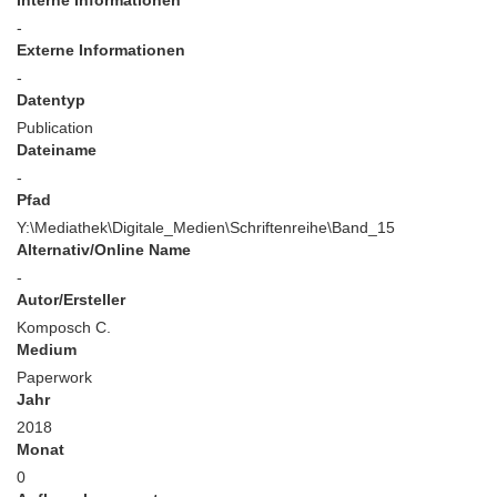
Interne Informationen
-
Externe Informationen
-
Datentyp
Publication
Dateiname
-
Pfad
Y:\Mediathek\Digitale_Medien\Schriftenreihe\Band_15
Alternativ/Online Name
-
Autor/Ersteller
Komposch C.
Medium
Paperwork
Jahr
2018
Monat
0