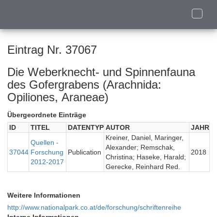
Toggle
naviga
Eintrag Nr. 37067
Die Weberknecht- und Spinnenfauna
des Gofergrabens (Arachnida:
Opiliones, Araneae)
Übergeordnete Einträge
ID
TITEL
DATENTYP
AUTOR
JAHR
Kreiner, Daniel, Maringer,
Quellen -
Alexander; Remschak,
37044
Forschung
Publication
2018
Christina; Haseke, Harald;
2012-2017
Gerecke, Reinhard Red.
Weitere Informationen
http://www.nationalpark.co.at/de/forschung/schriftenreihe