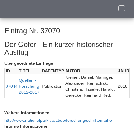
Toggle
naviga
Eintrag Nr. 37070
Der Gofer - Ein kurzer historischer
Ausflug
Übergeordnete Einträge
ID
TITEL
DATENTYP
AUTOR
JAHR
Kreiner, Daniel, Maringer,
Quellen -
Alexander; Remschak,
37044
Forschung
Publication
2018
Christina; Haseke, Harald;
2012-2017
Gerecke, Reinhard Red.
Weitere Informationen
http://www.nationalpark.co.at/de/forschung/schriftenreihe
Interne Informationen
-