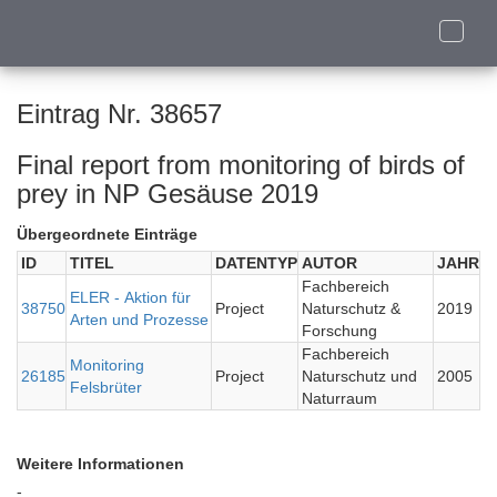
Toggle
naviga
Eintrag Nr. 38657
Final report from monitoring of birds of
prey in NP Gesäuse 2019
Übergeordnete Einträge
ID
TITEL
DATENTYP
AUTOR
JAHR
Fachbereich
ELER - Aktion für
38750
Project
Naturschutz &
2019
Arten und Prozesse
Forschung
Fachbereich
Monitoring
26185
Project
Naturschutz und
2005
Felsbrüter
Naturraum
Weitere Informationen
-