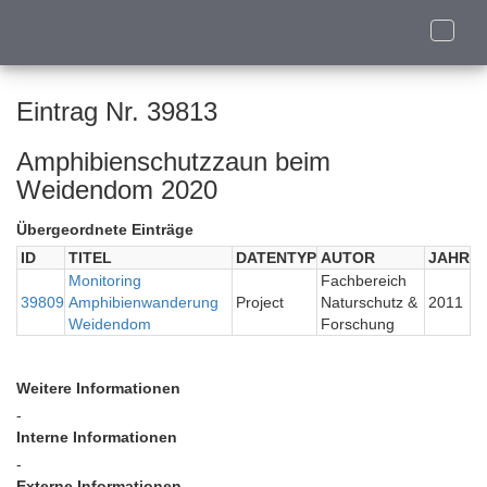
Toggle
naviga
Eintrag Nr. 39813
Amphibienschutzzaun beim
Weidendom 2020
Übergeordnete Einträge
ID
TITEL
DATENTYP
AUTOR
JAHR
Monitoring
Fachbereich
39809
Amphibienwanderung
Project
Naturschutz &
2011
Weidendom
Forschung
Weitere Informationen
-
Interne Informationen
-
Externe Informationen