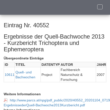
Toggle
naviga
Eintrag Nr. 40552
Ergebnisse der Quell-Bachwoche 2013
- Kurzbericht Trichoptera und
Ephemeroptera
Übergeordnete Einträge
ID
TITEL
DATENTYP
AUTOR
JAHR
Fachbereich
Quell- und
10611
Project
Naturschutz &
2007
Bachwochen
Forschung
Weitere Informationen
http://www.parcs.at/npg/pdf_public/2020/40552_20201104_07
ErgebnissederQuell-Bachwoche2013Kurzbericht.pdf