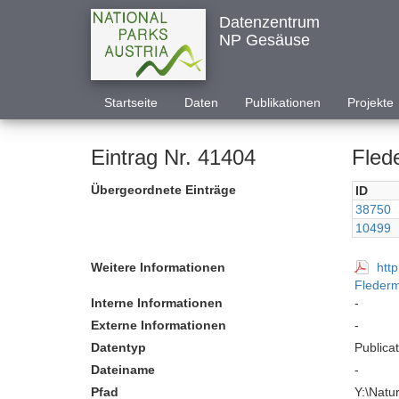
Datenzentrum
NP Gesäuse
Startseite
Daten
Publikationen
Projekte
Eintrag Nr. 41404
Fled
Übergeordnete Einträge
ID
38750
10499
Weitere Informationen
htt
Fleder
Interne Informationen
-
Externe Informationen
-
Datentyp
Publica
Dateiname
-
Pfad
Y:\Nat