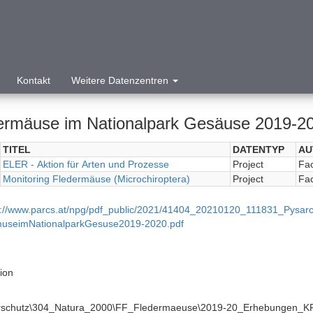
Kontakt
Weitere Datenzentren
ermäuse im Nationalpark Gesäuse 2019-2
TITEL
DATENTYP
AU
ELER - Aktion für Arten und Prozesse
Project
Fac
Monitoring Fledermäuse (Microchiroptera)
Project
Fac
p://www.parcs.at/npg/pdf_public/2021/41404_20210120_111831_Pysarc
museimNationalparkGesuse2019-2020.pdf
tion
urschutz\304_Natura_2000\FF_Fledermaeuse\2019-20_Erhebungen_