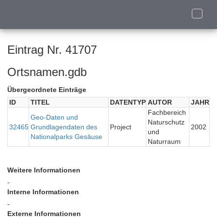
Toggle
naviga
Eintrag Nr. 41707
Ortsnamen.gdb
Übergeordnete Einträge
ID
TITEL
DATENTYP
AUTOR
JAHR
Fachbereich
Geo-Daten und
Naturschutz
32465
Grundlagendaten des
Project
2002
und
Nationalparks Gesäuse
Naturraum
Weitere Informationen
-
Interne Informationen
-
Externe Informationen