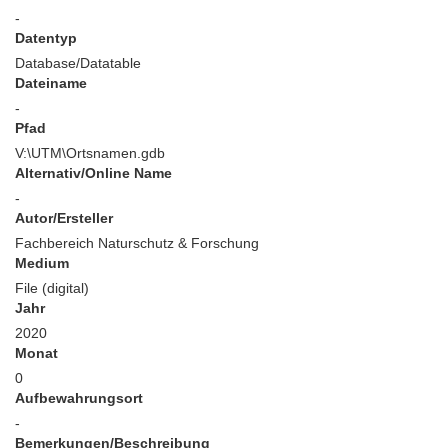
-
Datentyp
Database/Datatable
Dateiname
-
Pfad
V:\UTM\Ortsnamen.gdb
Alternativ/Online Name
-
Autor/Ersteller
Fachbereich Naturschutz & Forschung
Medium
File (digital)
Jahr
2020
Monat
0
Aufbewahrungsort
-
Bemerkungen/Beschreibung