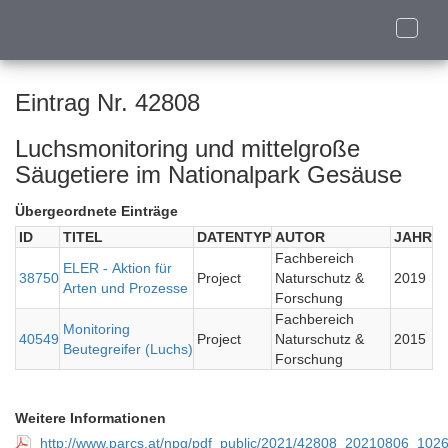
Toggle
naviga
Eintrag Nr. 42808
Luchsmonitoring und mittelgroße
Säugetiere im Nationalpark Gesäuse
Übergeordnete Einträge
ID
TITEL
DATENTYP
AUTOR
JAHR
Fachbereich
ELER - Aktion für
38750
Project
Naturschutz &
2019
Arten und Prozesse
Forschung
Fachbereich
Monitoring
40549
Project
Naturschutz &
2015
Beutegreifer (Luchs)
Forschung
Weitere Informationen
http://www.parcs.at/npg/pdf_public/2021/42808_20210806_102