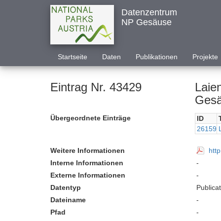
Datenzentrum
NP Gesäuse
Startseite
Daten
Publikationen
Projekte
Eintrag Nr. 43429
Laie
Gesä
Übergeordnete Einträge
ID
26159
Weitere Informationen
htt
Interne Informationen
-
Externe Informationen
-
Datentyp
Publica
Dateiname
-
Pfad
-