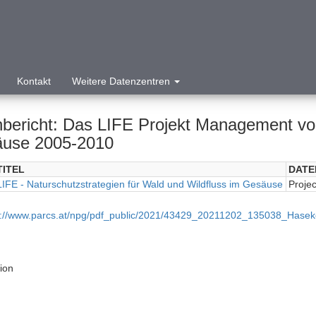
Kontakt
Weitere Datenzentren
nbericht: Das LIFE Projekt Management vo
use 2005-2010
TITEL
DATE
LIFE - Naturschutzstrategien für Wald und Wildfluss im Gesäuse
Projec
p://www.parcs.at/npg/pdf_public/2021/43429_20211202_135038_Hasek
tion