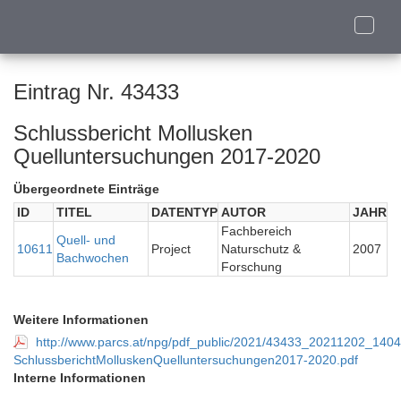
Toggle
naviga
Eintrag Nr. 43433
Schlussbericht Mollusken
Quelluntersuchungen 2017-2020
Übergeordnete Einträge
ID
TITEL
DATENTYP
AUTOR
JAHR
Fachbereich
Quell- und
10611
Project
Naturschutz &
2007
Bachwochen
Forschung
Weitere Informationen
http://www.parcs.at/npg/pdf_public/2021/43433_20211202_140
SchlussberichtMolluskenQuelluntersuchungen2017-2020.pdf
Interne Informationen
-