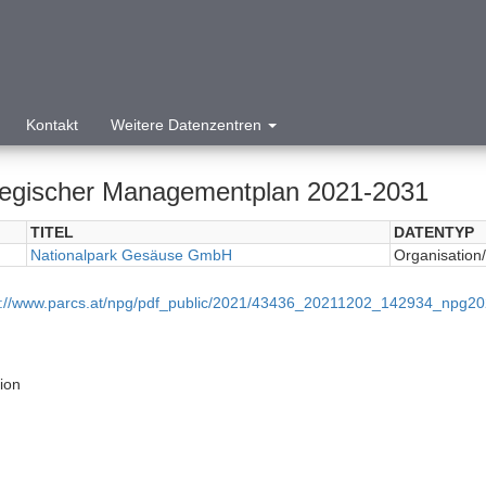
Kontakt
Weitere Datenzentren
tegischer Managementplan 2021-2031
TITEL
DATENTYP
Nationalpark Gesäuse GmbH
Organisation/I
p://www.parcs.at/npg/pdf_public/2021/43436_20211202_142934_npg
tion