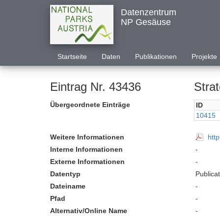
Datenzentrum
NP Gesäuse
Startseite
Daten
Publikationen
Projekte
Eintrag Nr. 43436
Stra
Übergeordnete Einträge
ID
10415
Weitere Informationen
htt
Interne Informationen
-
Externe Informationen
-
Datentyp
Publica
Dateiname
-
Pfad
-
Alternativ/Online Name
-