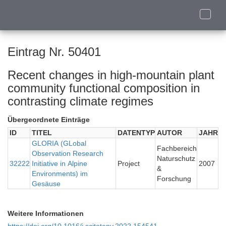
Toggle
naviga
Eintrag Nr. 50401
Recent changes in high-mountain plant
community functional composition in
contrasting climate regimes
Übergeordnete Einträge
ID
TITEL
DATENTYP
AUTOR
JAHR
GLORIA (GLobal
Fachbereich
Observation Research
Naturschutz
32222
Initiative in Alpine
Project
2007
&
Environments) im
Forschung
Gesäuse
Weitere Informationen