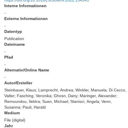
https://doi.org/10.1016/j.scitotenv.2022.154541
Interne Informationen
-
Externe Informationen
-
Datentyp
Publication
Dateiname
-
Pfad
-
Alternativ/Online Name
-
Autor/Ersteller
Steinbauer, Klaus; Lamprecht, Andrea; Winkler, Manuela; Di Cecco,
Valter; Fasching, Veronika; Ghosn, Dany; Maringer, Alexander;
Remoundou, Ilektra; Suen, Michael; Stanisci, Angela; Venn,
Susanna; Pauli, Harald
Medium
File (digital)
Jahr