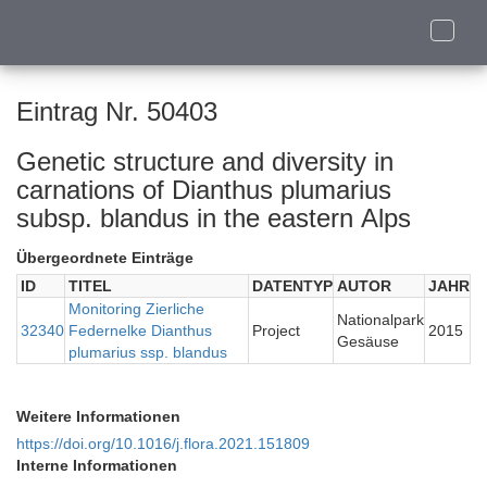
Toggle
naviga
Eintrag Nr. 50403
Genetic structure and diversity in
carnations of Dianthus plumarius
subsp. blandus in the eastern Alps
Übergeordnete Einträge
ID
TITEL
DATENTYP
AUTOR
JAHR
Monitoring Zierliche
Nationalpark
32340
Federnelke Dianthus
Project
2015
Gesäuse
plumarius ssp. blandus
Weitere Informationen
https://doi.org/10.1016/j.flora.2021.151809
Interne Informationen